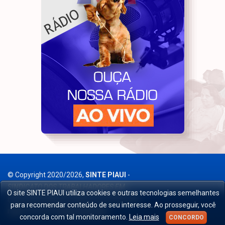
© Copyright 2020/2026,
SINTE PIAUI
-
SINDICATO DOS TRABALHADORES EM
O site SINTE PIAUI utiliza cookies e outras tecnologias semelhantes
EDUCAÇÃO BÁSICA PÚBLICA DO PIAUÍ
. All
para recomendar conteúdo de seu interesse. Ao prosseguir, você
rights reserved.
Desenvolverdor
.
concorda com tal monitoramento.
Leia mais
CONCORDO