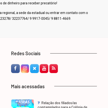
e dinheiro para receber precatório!
sua regional, a sede da estadual ou entrar em contato com o
32223278/ 32237764/ 9 9917-0045/ 9 8811-4669.
Redes Sociais
Facebook
Instagram
Twitter-X
YouTube
RSS Feed
Mais acessadas
1ª
Relação dos filiados/as
comtemplados para a Colônia de