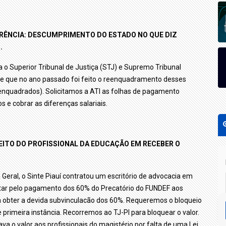
RÊNCIA: DESCUMPRIMENTO DO ESTADO NO QUE DIZ
.
a o Superior Tribunal de Justiça (STJ) e Supremo Tribunal
e que no ano passado foi feito o reenquadramento desses
eenquadrados). Solicitamos a ATI as folhas de pagamento
 e cobrar as diferenças salariais.
REITO DO PROFISSIONAL DA EDUCAÇÃO EM RECEBER O
eral, o Sinte Piauí contratou um escritório de advocacia em
, lutar pelo pagamento dos 60% do Precatório do FUNDEF aos
para obter a devida subvinculacão dos 60%. Requeremos o bloqueio
de primeira instância. Recorremos ao TJ-PI para bloquear o valor.
a o valor aos profissionais do magistério por falta de uma Lei.