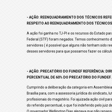
- AÇÃO: REENQUADRAMENTO DOS TÉCNICOS REFE
RESPEITO AO REENQUADRAMENTO DOS TÉCNICOS
A ação foi ganha no TJ-PI e os recursos do Estado par
Federal (STF) foram negados. Temos conhecimento d
servidores ( é possível que alguns não tenham sido r
desses servidores para que possamos fazer os cálculos
- AÇÃO: PRECATÓRIO DO FUNDEF REFERÊNCIA: DI
PERCENTUAL DE 60% DO PRECATÓRIO DO FUNDEF.
Cumprindo a deliberação da categoria em Assembleia G
Brasília para, com a assessoria jurídica do sindicato
profissionais do magistério. Foi ajuizada ação civil 
do referido percentual, o que foi indeferido pelo juiz 
O governador Wellington Dias alegava que não repassav