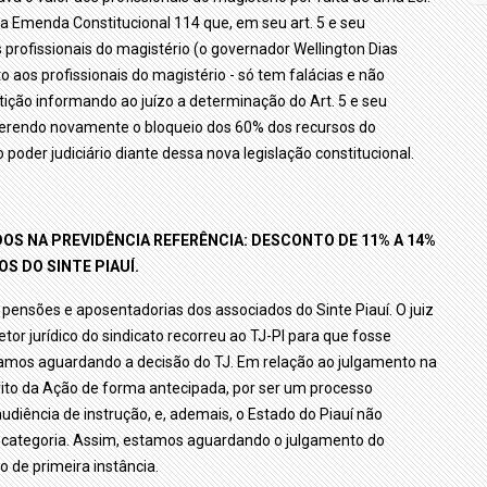
 Emenda Constitucional 114 que, em seu art. 5 e seu
rofissionais do magistério (o governador Wellington Dias
o aos profissionais do magistério - só tem falácias e não
ição informando ao juízo a determinação do Art. 5 e seu
uerendo novamente o bloqueio dos 60% dos recursos do
oder judiciário diante dessa nova legislação constitucional.
OS NA PREVIDÊNCIA REFERÊNCIA: DESCONTO DE 11% A 14%
S DO SINTE PIAUÍ.
s pensões e aposentadorias dos associados do Sinte Piauí. O juiz
setor jurídico do sindicato recorreu ao TJ-PI para que fosse
tamos aguardando a decisão do TJ. Em relação ao julgamento na
ito da Ação de forma antecipada, por ser um processo
diência de instrução, e, ademais, o Estado do Piauí não
categoria. Assim, estamos aguardando o julgamento do
o de primeira instância.