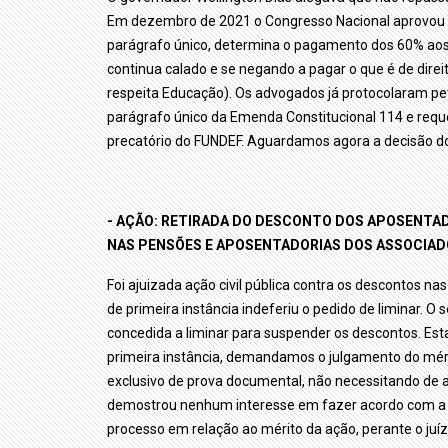
Em dezembro de 2021 o Congresso Nacional aprovou a
parágrafo único, determina o pagamento dos 60% aos p
continua calado e se negando a pagar o que é de direit
respeita Educação). Os advogados já protocolaram pet
parágrafo único da Emenda Constitucional 114 e req
precatório do FUNDEF. Aguardamos agora a decisão do p
- AÇÃO: RETIRADA DO DESCONTO DOS APOSENTAD
NAS PENSÕES E APOSENTADORIAS DOS ASSOCIADO
Foi ajuizada ação civil pública contra os descontos na
de primeira instância indeferiu o pedido de liminar. O 
concedida a liminar para suspender os descontos. Es
primeira instância, demandamos o julgamento do mér
exclusivo de prova documental, não necessitando de au
demostrou nenhum interesse em fazer acordo com a 
processo em relação ao mérito da ação, perante o juíz