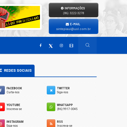
INFORMAÇÕES
(86) 3222-3278
E-MAIL
sintepiaui@uol.com.br
REDES SOCIAIS
FACEBOOK
TWITTER
Curta-nos
Siga-nos
YOUTUBE
WHATSAPP
Inscreva-se
(86) 9917-0045
INSTAGRAM
RSS
Siga-nos
Inscreva-se