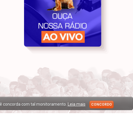
ocê concorda com tal monitoramento.
Leia mais
CONCORDO