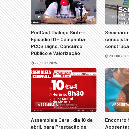
PODCAST
PCCS
PodCast Diálogo Sinte -
Seminário 
Episódio 01 - Campanha:
conquista
PCCS Digno, Concurso
construçã
Público e Valorização
20 / 08 / 20
22 / 10 / 2025
ASSEMBLEIA
APOSENT
Assembleia Geral, dia 10 de
Encontro 
abril, para Prestação de
Aposenta