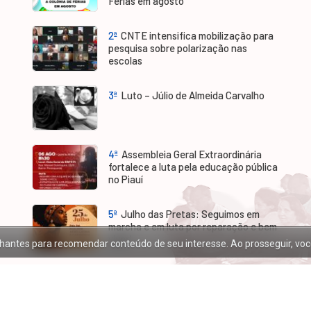
Férias em agosto
2ª
CNTE intensifica mobilização para
pesquisa sobre polarização nas
escolas
3ª
Luto – Júlio de Almeida Carvalho
4ª
Assembleia Geral Extraordinária
fortalece a luta pela educação pública
no Piauí
5ª
Julho das Pretas: Seguimos em
marcha e em luta por reparação e bem
viver!
melhantes para recomendar conteúdo de seu interesse. Ao prosseguir, v