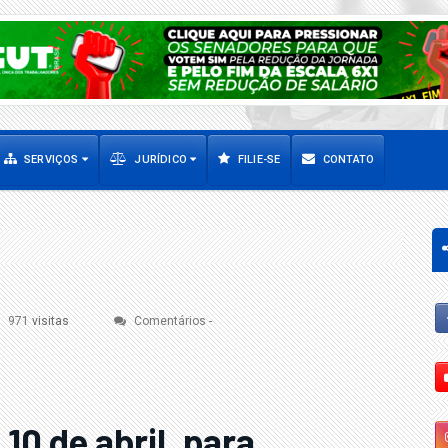
SERVIÇOS
JURÍDICO
FILIE-SE
CONTATO
971
visitas
Comentários
-
10 de abril, para