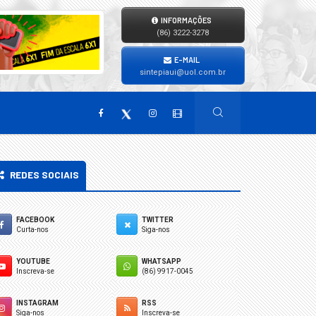
INFORMAÇÕES
(86) 3222-3278
E-MAIL
sintepiaui@uol.com.br
REDES SOCIAIS
FACEBOOK
TWITTER
Curta-nos
Siga-nos
YOUTUBE
WHATSAPP
Inscreva-se
(86) 9917-0045
INSTAGRAM
RSS
Siga-nos
Inscreva-se