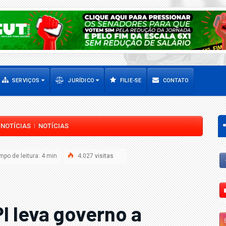
SERVIÇOS
JURÍDICO
FILIE-SE
CONTATO
NOTÍCIAS
NOTÍCIAS
|
|
po de leitura: 4 min
4.027
visitas
I leva governo a