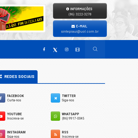
INFORMAÇÕES
(86) 3222-3278
E-MAIL
sintepiaui@uol.com.br
REDES SOCIAIS
FACEBOOK
TWITTER
Curta-nos
Siga-nos
YOUTUBE
WHATSAPP
Inscreva-se
(86) 9917-0045
INSTAGRAM
RSS
Siga-nos
Inscreva-se