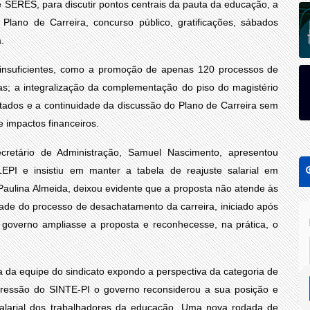
SERES, para discutir pontos centrais da pauta da educação, a
, Plano de Carreira, concurso público, gratificações, sábados
.
insuficientes, como a promoção de apenas 120 processos de
s; a integralização da complementação do piso do magistério
entados e a continuidade da discussão do Plano de Carreira sem
e impactos financeiros.
ecretário de Administração, Samuel Nascimento, apresentou
ALEPI e insistiu em manter a tabela de reajuste salarial em
Paulina Almeida, deixou evidente que a proposta não atende às
dade do processo de desachatamento da carreira, iniciado após
o governo ampliasse a proposta e reconhecesse, na prática, o
 da equipe do sindicato expondo a perspectiva da categoria de
pressão do SINTE-PI o governo reconsiderou a sua posição e
salarial dos trabalhadores da educação. Uma nova rodada de