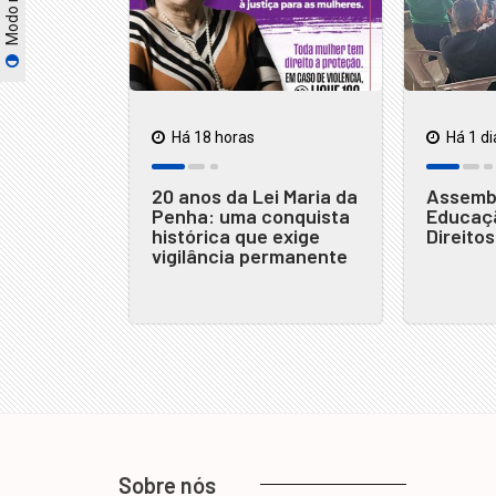
Há 18 horas
Há 1 di
20 anos da Lei Maria da
Assembl
Penha: uma conquista
Educaçã
histórica que exige
Direito
vigilância permanente
Sobre nós