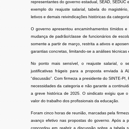
representantes do governo estadual, SEAD, SEDUC e 
exemplo do reajuste salarial, tabela do magistério
letivos e demais reivindicações históricas da categoria
O governo apresentou encaminhamentos tímidos e 
mudança de padrão/classe de funcionários de escola
somente a partir de março, restrita a ativos e apos
garantias concretas, limitando-se a análises técnicas 
No ponto mais sensível, o reajuste salarial, o s
justificativas frágeis para a proposta enviada à 
“discussão”. Com firmeza a presidente do SINTE-PI, 
necessidades da categoria e não garante a continui
a greve histórica de 2025. O sindicato exigiu que 
valor do trabalho dos profissionais da educação.
Foram cinco horas de reunião, marcadas pela firmeza
avanço efetivo nas propostas do governo. Após a 
concordou em reabrir a discussão sobre a tabela 