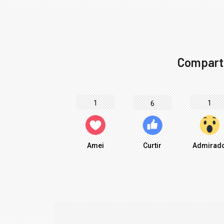
Comparti
1
1
6
Amei
Curtir
Admirad