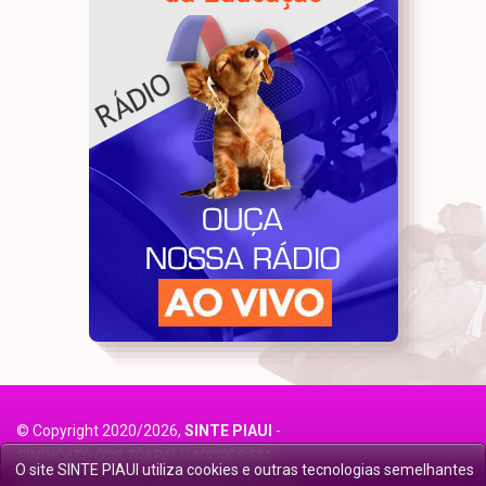
© Copyright 2020/2026,
SINTE PIAUI
-
SINDICATO DOS TRABALHADORES EM
O site SINTE PIAUI utiliza cookies e outras tecnologias semelhantes
EDUCAÇÃO BÁSICA PÚBLICA DO PIAUÍ
. All