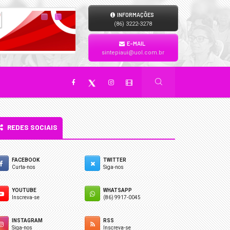
INFORMAÇÕES
(86) 3222-3278
E-MAIL
sintepiaui@uol.com.br
REDES SOCIAIS
FACEBOOK
TWITTER
Curta-nos
Siga-nos
YOUTUBE
WHATSAPP
Inscreva-se
(86) 9917-0045
INSTAGRAM
RSS
Siga-nos
Inscreva-se