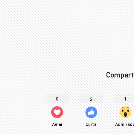
Comparti
0
1
2
Amei
Curtir
Admirad