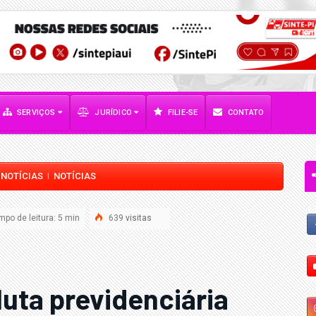
SERVIÇOS
JURÍDICO
FILIE-SE
CONTATO
NOTÍCIAS
NOTÍCIAS
|
|
po de leitura: 5 min
639
visitas
luta previdenciária