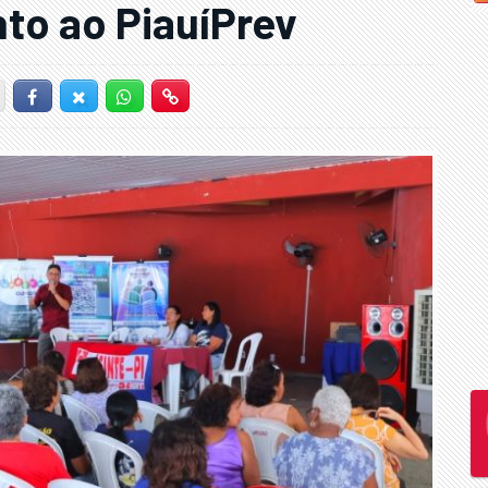
nto ao PiauíPrev
Facebook
Twitter-X
Whatsapp
Hiperlink