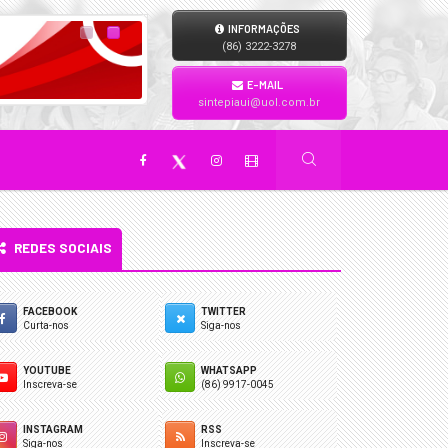
INFORMAÇÕES
(86) 3222-3278
E-MAIL
sintepiaui@uol.com.br
REDES SOCIAIS
FACEBOOK
TWITTER
Curta-nos
Siga-nos
YOUTUBE
WHATSAPP
Inscreva-se
(86) 9917-0045
INSTAGRAM
RSS
Siga-nos
Inscreva-se