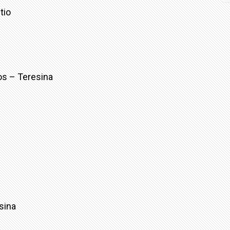
tio
os – Teresina
sina