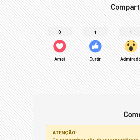
Comparti
0
1
1
Amei
Curtir
Admirad
Come
ATENÇÃO!