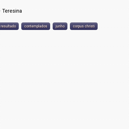
– Teresina
resultado
contemplados
junho
corpus christi