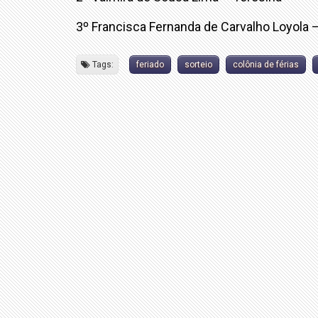
3º Francisca Fernanda de Carvalho Loyola 
Tags:
feriado
sorteio
colônia de férias