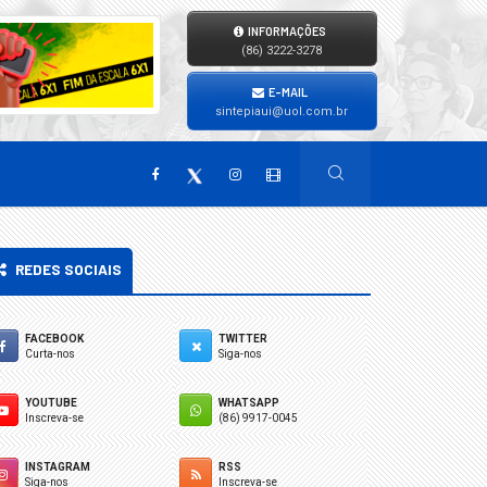
INFORMAÇÕES
(86) 3222-3278
E-MAIL
sintepiaui@uol.com.br
REDES SOCIAIS
FACEBOOK
TWITTER
Curta-nos
Siga-nos
YOUTUBE
WHATSAPP
Inscreva-se
(86) 9917-0045
INSTAGRAM
RSS
Siga-nos
Inscreva-se