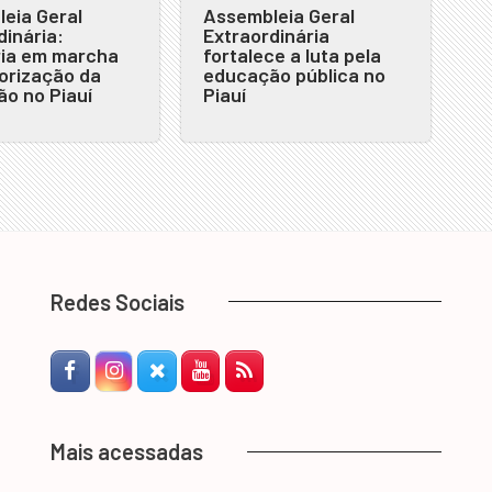
eia Geral
Assembleia Geral
dinária:
Extraordinária
ia em marcha
fortalece a luta pela
lorização da
educação pública no
o no Piauí
Piauí
Redes Sociais
Facebook
Instagram
Twitter-X
YouTube
RSS Feed
Mais acessadas