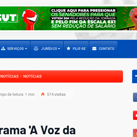
SERVIÇOS
JURÍDICO
FILIE-SE
CONTATO
NOTÍCIAS
NOTÍCIAS
|
|
po de leitura: 1 min
574
visitas
ama 'A Voz da