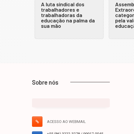
A luta sindical dos
Assembl
trabalhadores e
Extraor
trabalhadoras da
categor
educação na palma da
pela va
sua mão
educaçã
Sobre nós
ACESSO AO WEBMAIL
+55 (86) 3222-3278 / 99917-0045