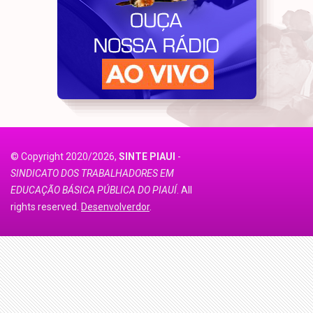
© Copyright 2020/2026,
SINTE PIAUI
-
SINDICATO DOS TRABALHADORES EM
EDUCAÇÃO BÁSICA PÚBLICA DO PIAUÍ
. All
rights reserved.
Desenvolverdor
.