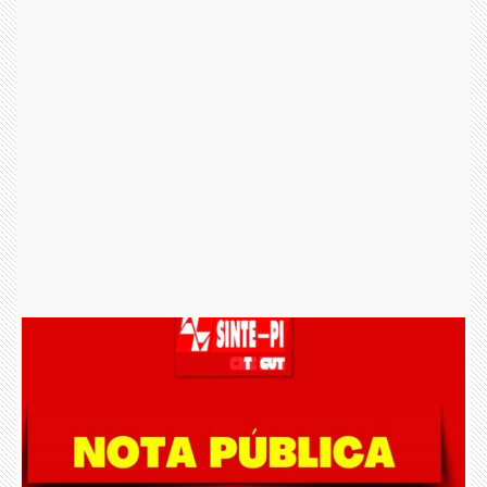
SINTE-PI publica Edital
de Convocação para as
eleições sindicais
Compartilhar
Facebook
Twitter-X
Whatsapp
Hiperlink