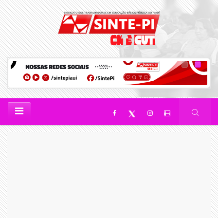
HOME
NOTÍCIAS
NOTÍCIAS
|
|
Léo Maciel
29 / 04 / 2025
Tempo de leitura: 5 min
Eleições