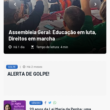
Assembleia Geral: Educação em luta,
Direitos em marcha
Há 1 dia
Tempo de leitura: 4 min
|
Há 2 meses
GOLPE
ALERTA DE GOLPE!
GÊNERO
20 anos da Lei Maria da Penha: uma