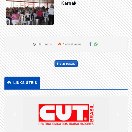
Karnak
Há 6 anos
14.369 views
VER TODAS
LINKS ÚTEIS